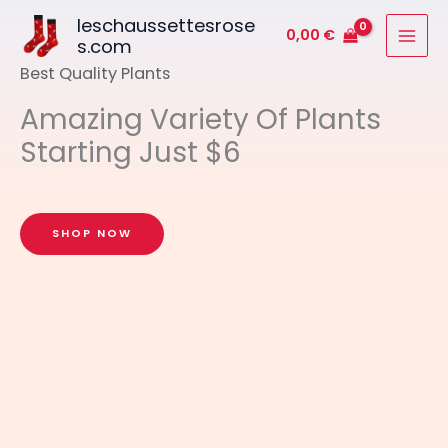
Aller
leschaussettesrose
0,00
€
au
s.com
contenu
Best Quality Plants
Amazing Variety Of Plants
Starting Just $6
SHOP NOW