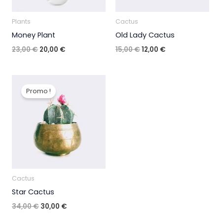
Plants
Cactus
Money Plant
Old Lady Cactus
Le
Le
Le
Le
23,00
€
20,00
€
15,00
€
12,00
€
prix
prix
prix
prix
initial
actuel
initial
actuel
était :
est :
était :
est :
23,00 €.
20,00 €.
15,00 €.
12,00 €.
Promo !
Cactus
Star Cactus
Le
Le
34,00
€
30,00
€
prix
prix