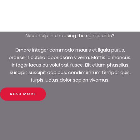
initial
actuel
était :
est :
34,00 €.
30,00 €.
Need help in choosing the right plants?
Ornare integer commodo mauris et ligula purus,
praesent cubilia laboriosam viverra. Mattis id rhoncus.
Integer lacus eu volutpat fusce. Elit etiam phasellus
suscipit suscipit dapibus, condimentum tempor quis,
turpis luctus dolor sapien vivamus.
READ MORE